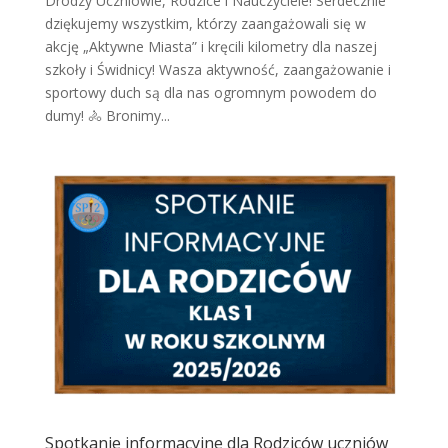
Drodzy Uczniowie, Rodzice i Nauczyciele! Serdecznie
dziękujemy wszystkim, którzy zaangażowali się w
akcję „Aktywne Miasta” i kręcili kilometry dla naszej
szkoły i Świdnicy! Wasza aktywność, zaangażowanie i
sportowy duch są dla nas ogromnym powodem do
dumy! 🚴 Bronimy...
Spotkanie informacyjne dla Rodziców uczniów