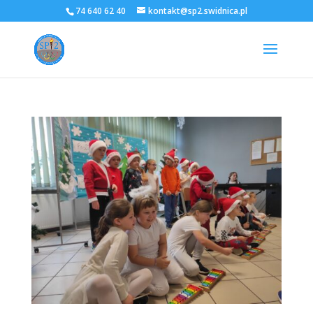
74 640 62 40
kontakt@sp2.swidnica.pl