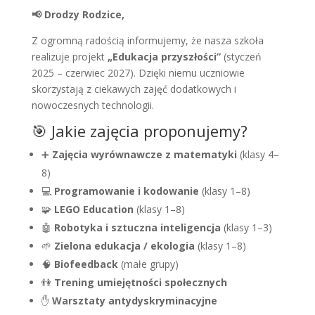
📢 Drodzy Rodzice,
Z ogromną radością informujemy, że nasza szkoła
realizuje projekt
„Edukacja przyszłości”
(styczeń
2025 – czerwiec 2027). Dzięki niemu uczniowie
skorzystają z ciekawych zajęć dodatkowych i
nowoczesnych technologii.
🎯 Jakie zajęcia proponujemy?
➕
Zajęcia wyrównawcze z matematyki
(klasy 4–
8)
💻
Programowanie i kodowanie
(klasy 1–8)
🧩
LEGO Education
(klasy 1–8)
🤖
Robotyka i sztuczna inteligencja
(klasy 1–3)
🌱
Zielona edukacja / ekologia
(klasy 1–8)
🧠
Biofeedback
(małe grupy)
👫
Trening umiejętności społecznych
✋
Warsztaty antydyskryminacyjne